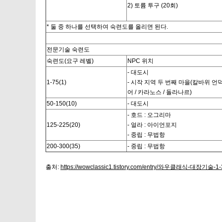
2) 토륨 투구 (20회)
* 둘 중 하나를 선택하여 숙련도를 올리면 된다.
전문기술 숙련도
숙련도(요구 레벨)
NPC 위치
- 대도시
1-75(1)
- 시작 지역 두 번째 마을(칼바위 언덕 
어 / 카라노스 / 돌라나르)
50-150(10)
- 대도시
- 호드 : 오그리마
125-225(20)
- 얼라 : 아이언포지
- 중립 : 무법항
200-300(35)
- 중립 : 무법항
출처:
https://wowclassic1.tistory.com/entry/와우클래식-대장기술