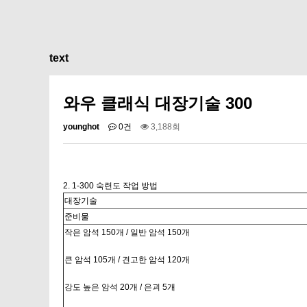
text
와우 클래식 대장기술 300
younghot
0건
3,188회
2. 1-300 숙련도 작업 방법
대장기술
준비물
작은 암석 150개 / 일반 암석 150개
큰 암석 105개 / 견고한 암석 120개
강도 높은 암석 20개 / 은괴 5개