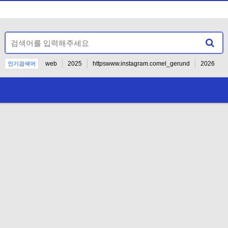
web
2025
httpswww.instagram.comel_gerund
2026
인기검색어
2027
27
--