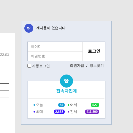
게시물이 없습니다.
22:05
회원가입
/
정보찾기
자동로그인
접속자집계
오늘
어제
84
527
최대
전체
2,658
411,800