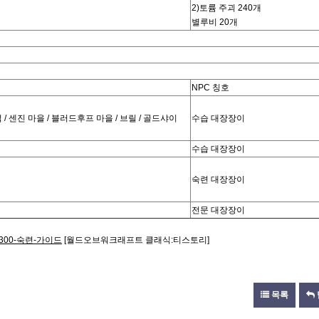
2)토륨 주괴 240개
별루비 20개
NPC 칭호
/ 센진 마을 / 블러드후프 마을 / 브릴 / 골드샤이
수습 대장장이
수습 대장장이
숙련 대장장이
전문 대장장이
-1-300-숙련-가이드
[월드오브워크래프트 클래식:티스토리]
목록